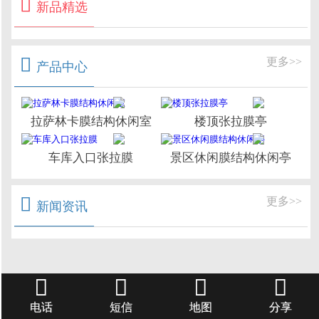

新品精选

更多>>
产品中心
拉萨林卡膜结构休闲室
楼顶张拉膜亭
车库入口张拉膜
景区休闲膜结构休闲亭

更多>>
新闻资讯




电话
短信
地图
分享